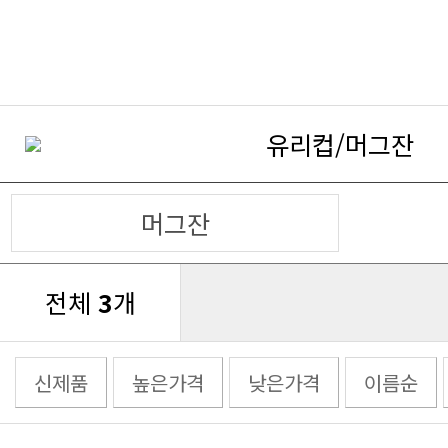
유리컵/머그잔
머그잔
전체
3
개
신제품
높은가격
낮은가격
이름순