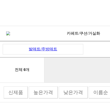
카페트/쿠션/거실화
발매트/주방매트
전체
0
개
신제품
높은가격
낮은가격
이름순