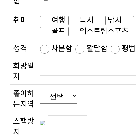
일
취미
여행
독서
낚시
골프
익스트림스포츠
성격
차분함
활달함
평범
희망일
자
좋아하
는지역
스팸방
지