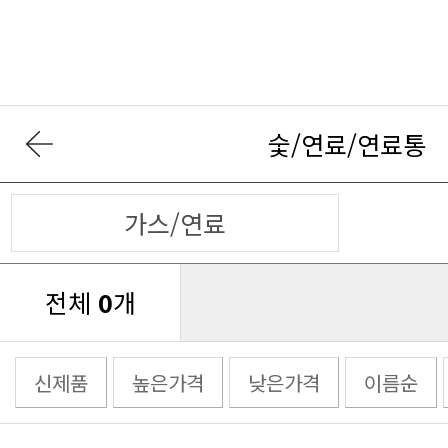
숯/연료/연료통
가스/연료
전체
0
개
신제품
높은가격
낮은가격
이름순